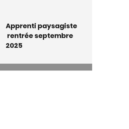
Apprenti paysagiste
rentrée septembre
2025
Votre profil
Vous souhaitez préparer une
formation en alternance, sur le terrain,
dans le domaine de la création
paysagère : CAP, BEP, bac
professionnel ou BTS
Vos qualités